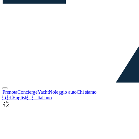
Prenota
Concierge
Yacht
Noleggio auto
Chi siamo
🇬🇧
English
🇮🇹
Italiano